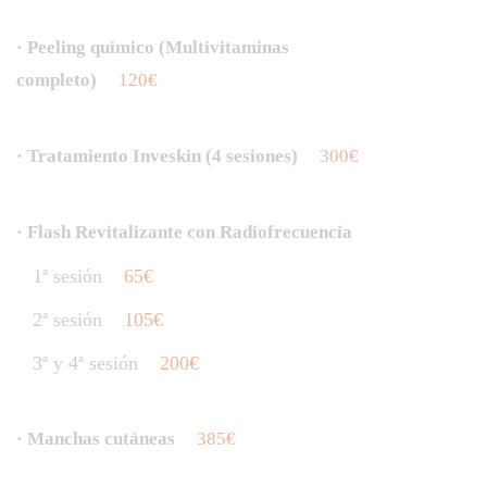
· Peeling químico (Multivitaminas
completo)
120€
· Tratamiento Inveskin (4 sesiones)
300€
· Flash Revitalizante con Radiofrecuencia
1ª sesión
65€
2ª sesión
105€
3ª y 4ª sesión
200€
· Manchas cutáneas
385€